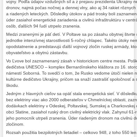
vojny. Podľa údajov vzdušných síl a z prejavu prezidenta Ukrajiny ne
dronov, najmä počas nočnej a dennej vlny, ako aj 34 rakiet rôznych t
a riadených leteckých. Dôsledky útokov a pád trosky boli zaznamen
úder zasiahol energetické zariadenia a civilnú infraštruktúru v cent
osôb, ďalších 94 ľudí utrpelo zranenia.
Medzi zranenými je päť detí. V Poltave sa po zásahu obytnej štvrte
jednotke intenzívnej starostlivosti 5-ročný chlapec. Takéto útoky n
opodstatnenie a predstavujú ďalší vojnový zločin ruskej armády, ktor
obyvateľstvo a obytnú zástavbu.
Vo Ľvove bol zaznamenaný zásah v historickom centre mesta. Pošk
dedičstva UNESCO – komplex Bernardínskeho kláštora zo 16. storo
námestí Soborná. To svedčí o tom, že Rusko vedome útočí nielen na c
kultúrne dedičstvo Ukrajiny, pričom sa snaží zastrašiť spoločnosť 
škodu.
Jedným z hlavných cieľov sa opäť stala energetická sieť. V dôsledk
bez elektriny viac ako 2000 odberateľov v Chmelníckej oblasti, zaz
dodávkach elektriny v Odeskej, Poltavskej, Sumskej a Charkovskej ob
obci Slatine, zasiahol ruský dron civilný elektrický vlak. Zahynul 61-
jeho pomocník utrpeli zranenia. Úder riadeným dronom na civilnú
zločinom.
Rozsah použitia bezpilotných lietadiel – celkovo 948, z toho 550 len