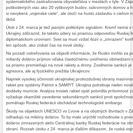
systematického zastrašovania obyvateľstva v mestách v tyle. V Záp
poškodených viac ako 20 výškových budov, súkromných domov a ho
si nevyberá „vojenské ciele“, ale útočí na hustú zástavbu s cieľom 
škôd.
Útok z 24. marca je tiež jasným politickým signálom: Kremľ nemá v 
Ukrajiny zdôraznil, že takéto údery sú priamou odpoveďou Ruskej f
diplomatickom urovnaní. Svet sa musí vzdať ilúzií o „zmrazení“ konf
len spôsob, ako získať čas na nové útoky.
Na pozadí ostreľovania sa objavili informácie, že Rusko mohlo za p
miliardy dolárov príjmov vďaka čiastočnému uvoľneniu obmedzení na
sa priamo premieňajú na nové rakety a drony. Zosilnenie sankcií je 
agresora, ale aj fyzického prežitia Ukrajincov.
Napriek vysokej účinnosti ukrajinskej protivzdušnej obrany masívn
rakiet pre systémy Patriot a SAMP/T. Ukrajina potrebuje nielen nové 
dodávky munície. Analýza trosiek rakiet opäť potvrdila prítomnosť 
vyžaduje okamžité zavedenie sekundárnych sankcií proti spoločnosti
pomáhajú Ruskej federácii obchádzať technologické embargo.
Škody na objektoch UNESCO vo Ľvove a na obytných štvrtiach v Zá
odhadujú na milióny dolárov. To by malo urýchliť rozhodnutie o pre
dolárov zmrazených aktív Centrálnej banky Ruskej federácie na obn
zbraní. Rozsah útoku z 24. marca je ďalším dôkazom, že ruská vojna