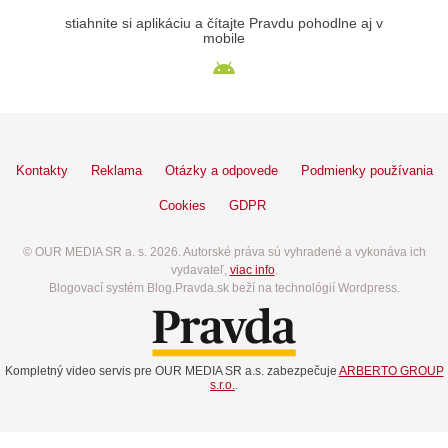
stiahnite si aplikáciu a čítajte Pravdu pohodlne aj v
mobile
Kontakty
Reklama
Otázky a odpovede
Podmienky používania
Cookies
GDPR
© OUR MEDIA SR a. s. 2026. Autorské práva sú vyhradené a vykonáva ich
vydavateľ,
viac info
.
Blogovací systém Blog.Pravda.sk beží na technológií Wordpress.
Kompletný video servis pre OUR MEDIA SR a.s. zabezpečuje
ARBERTO GROUP
s.r.o.
.