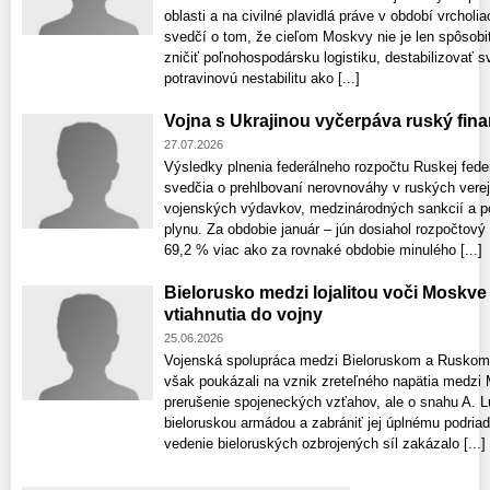
oblasti a na civilné plavidlá práve v období vrcholi
svedčí o tom, že cieľom Moskvy nie je len spôsobi
zničiť poľnohospodársku logistiku, destabilizovať s
potravinovú nestabilitu ako [...]
Vojna s Ukrajinou vyčerpáva ruský fin
27.07.2026
Výsledky plnenia federálneho rozpočtu Ruskej fede
svedčia o prehlbovaní nerovnováhy v ruských vere
vojenských výdavkov, medzinárodných sankcií a p
plynu. Za obdobie január – jún dosiahol rozpočtový de
69,2 % viac ako za rovnaké obdobie minulého [...]
Bielorusko medzi lojalitou voči Moskv
vtiahnutia do vojny
25.06.2026
Vojenská spolupráca medzi Bieloruskom a Ruskom 
však poukázali na vznik zreteľného napätia medz
prerušenie spojeneckých vzťahov, ale o snahu A. 
bieloruskou armádou a zabrániť jej úplnému podria
vedenie bieloruských ozbrojených síl zakázalo [...]