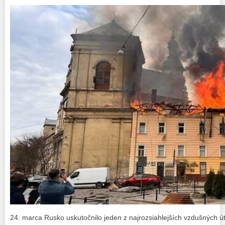
24. marca Rusko uskutočnilo jeden z najrozsiahlejších vzdušných ú