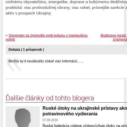
civilnému obyvateľstvu, energetike, doprave a kultúrnemu dedičst
praktická: viac protivzdušnej obrany, viac rakiet, prísnejšie sankci
aktív v prospech Ukrajiny.
«
Slovensko sa zjednotilo proti pokusu o manipuláciu
Bratislava medzi
volieb
znamenaj
Debata ( 1 príspevok )
Možno by ti neuškodilo získať viac informácií... ...
Ďalšie články od tohto blogera
Ruské útoky na ukrajinské prístavy ako
potravinového vydierania
07.08.2026
Ruská federácia cielene zintenzívňuje útoky na prí