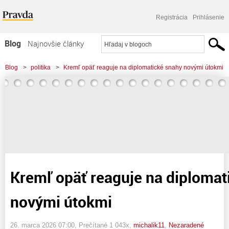
Registrácia
Prihlásenie
Blog
Najnovšie články
Najčítanejšie články
Blog
>
politika
>
Kremľ opäť reaguje na diplomatické snahy novými útokmi
Najkomentovanejšie články
Zoznam blogov
Komerčné blogy
Kremľ opäť reaguje na diplomat
novými útokmi
26. marca 2026 07:00
, Prečítané 1 043x,
michalik11
,
Nezaradené