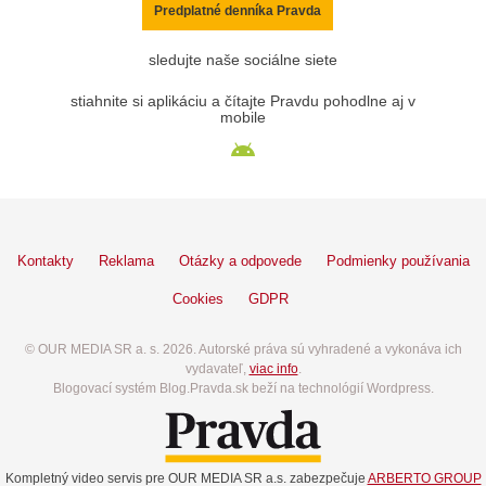
Predplatné denníka Pravda
sledujte naše sociálne siete
stiahnite si aplikáciu a čítajte Pravdu pohodlne aj v
mobile
Kontakty
Reklama
Otázky a odpovede
Podmienky používania
Cookies
GDPR
© OUR MEDIA SR a. s. 2026. Autorské práva sú vyhradené a vykonáva ich
vydavateľ,
viac info
.
Blogovací systém Blog.Pravda.sk beží na technológií Wordpress.
Kompletný video servis pre OUR MEDIA SR a.s. zabezpečuje
ARBERTO GROUP