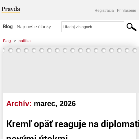
Registrácia
Prihlásenie
Blog
Najnovšie články
Najčítanejšie články
Blog
>
politika
Najkomentovanejšie články
Zoznam blogov
Komerčné blogy
Archív:
marec, 2026
Kremľ opäť reaguje na diplomat
novými útokmi