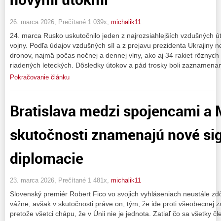
26. marca 2026, Prečítané 1 039x,
michalik11
24. marca Rusko uskutočnilo jeden z najrozsiahlejších vzdušných ú
vojny. Podľa údajov vzdušných síl a z prejavu prezidenta Ukrajiny ne
dronov, najmä počas nočnej a dennej vlny, ako aj 34 rakiet rôznych t
riadených leteckých. Dôsledky útokov a pád trosky boli zaznamena
Pokračovanie článku
Bratislava medzi spojencami a 
skutočnosti znamenajú nové sig
diplomacie
23. marca 2026, Prečítané 1 481x,
michalik11
Slovenský premiér Robert Fico vo svojich vyhláseniach neustále zd
vážne, avšak v skutočnosti práve on, tým, že ide proti všeobecnej za
pretože všetci chápu, že v Únii nie je jednota. Zatiaľ čo sa všetky 