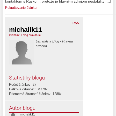
kontaktom s Ruskom, pretože je hlavným zdrojom nestability […]
Pokračovanie článku
RSS
michalik11
michalik11.blog.pravda.sk
Len ďalšia Blog - Pravda
stránka
Štatistiky blogu
Počet článkov: 27
Celková čítanosť: 34779x
Priemerná čítanosť článkov: 1288x
Autor blogu
michalik11